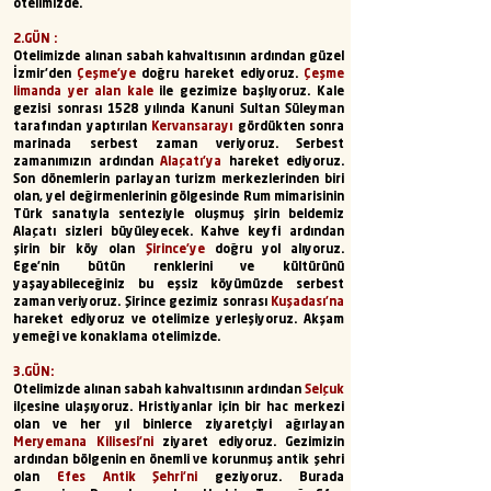
otelimizde.
​2.GÜN :
Otelimizde alınan sabah kahvaltısının ardından güzel
İzmir’den
Çeşme’ye
doğru hareket ediyoruz.
Çeşme
limanda yer alan kale
ile gezimize başlıyoruz. Kale
gezisi sonrası 1528 yılında Kanuni Sultan Süleyman
tarafından yaptırılan
Kervansarayı
gördükten sonra
marinada serbest zaman veriyoruz. Serbest
zamanımızın ardından
Alaçatı’ya
hareket ediyoruz.
Son dönemlerin parlayan turizm merkezlerinden biri
olan, yel değirmenlerinin gölgesinde Rum mimarisinin
Türk sanatıyla senteziyle oluşmuş şirin beldemiz
Alaçatı sizleri büyüleyecek. Kahve keyfi ardından
şirin bir köy olan
Şirince’ye
doğru yol alıyoruz.
Ege’nin bütün renklerini ve kültürünü
yaşayabileceğiniz bu eşsiz köyümüzde serbest
zaman veriyoruz. Şirince gezimiz sonrası
Kuşadası’na
hareket ediyoruz ve otelimize yerleşiyoruz. Akşam
yemeği ve konaklama otelimizde.
3.GÜN:
Otelimizde alınan sabah kahvaltısının ardından
Selçuk
ilçesine ulaşıyoruz. Hristiyanlar için bir hac merkezi
olan ve her yıl binlerce ziyaretçiyi ağırlayan
Meryemana Kilisesi’ni
ziyaret ediyoruz. Gezimizin
ardından bölgenin en önemli ve korunmuş antik şehri
olan
Efes Antik Şehri’ni
geziyoruz. Burada