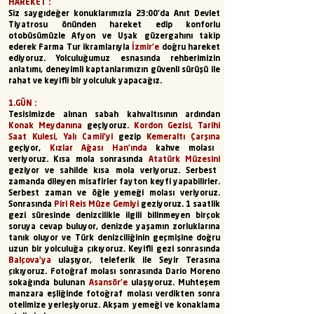
HAREKET :
Siz saygıdeğer konuklarımızla 23:00’da Anıt Devlet
Tiyatrosu önünden hareket edip konforlu
otobüsümüzle Afyon ve Uşak güzergahını takip
ederek Farma Tur ikramlarıyla
İzmir’e
doğru hareket
ediyoruz. Yolculuğumuz esnasında rehberimizin
anlatımı, deneyimli kaptanlarımızın güvenli sürüşü ile
rahat ve keyifli bir yolculuk yapacağız.
1.GÜN :
Tesisimizde alınan sabah kahvaltısının ardından
Konak Meydanına
geçiyoruz.
Kordon Gezisi, Tarihi
Saat Kulesi, Yalı Camii'yi
gezip
Kemeraltı Çarşına
geçiyor,
Kızlar Ağası Han’ında
kahve molası
veriyoruz. Kısa mola sonrasında
Atatürk Müzesini
geziyor ve sahilde kısa mola veriyoruz. Serbest
zamanda dileyen misafirler fayton keyfi yapabilirler.
Serbest zaman ve öğle yemeği molası veriyoruz.
Sonrasında
Piri Reis Müze Gemiyi
geziyoruz. 1 saatlik
gezi süresinde denizcilikle ilgili bilinmeyen birçok
soruya cevap buluyor, denizde yaşamın zorluklarına
tanık oluyor ve Türk denizciliğinin geçmişine doğru
uzun bir yolculuğa çıkıyoruz. Keyifli gezi sonrasında
Balçova'ya
ulaşıyor, teleferik ile Seyir Terasına
çıkıyoruz. Fotoğraf molası sonrasında Dario Moreno
sokağında bulunan
Asansör’e
ulaşıyoruz. Muhteşem
manzara eşliğinde fotoğraf molası verdikten sonra
otelimize yerleşiyoruz. Akşam yemeği ve konaklama