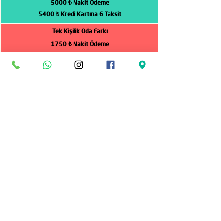
5000 ₺ Nakit Ödeme
5400 ₺ Kredi Kartına 6 Taksit
Tek Kişilik Oda Farkı
1750 ₺ Nakit Ödeme
1900 ₺ Kredi Kartına 6 Taksit
0-2 Yaş Çocuk Bedeli
Ücretsiz
İki Yetişkin Yanında
3-6 Yaş Çocuk Bedeli
1750 ₺
İki Yetişkin Yanında
7-12 Yaş Çocuk Bedeli
3500 ₺
İki Yetişkin Yanında
Geziye Dahil Olan Hizmetler
3 Gece Otel Konaklaması
4 Sabah Kahvaltısı
3 Akşam Yemeği