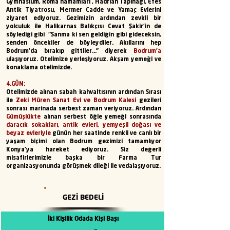
Gymnasium, Roma hamamları , Hadrian Tapınağı, Efes
Antik Tiyatrosu, Mermer Cadde ve Yamaç Evlerini
ziyaret ediyoruz. Gezimizin ardından zevkli bir
yolculuk ile Halikarnas Balıkçısı Cevat Şakir’in de
söylediği gibi “Sanma ki sen geldiğin gibi gideceksin,
senden öncekiler de böyleydiler. Akıllarını hep
Bodrum’da
bırakıp gittiler…” diyerek
Bodrum’a
ulaşıyoruz. Otelimize yerleşiyoruz. Akşam yemeği ve
konaklama otelimizde.
4.GÜN:
Otelimizde alınan sabah kahvaltısının ardından Sırası
ile
Zeki Müren Sanat Evi ve Bodrum Kalesi
gezileri
sonrası marinada serbest zaman veriyoruz. Ardından
Gümüşlükte
alınan serbest öğle yemeği sonrasında
daracık sokakları, antik evleri, yemyeşil doğası ve
beyaz evleriyle
günün her saatinde renkli ve canlı bir
yaşam biçimi olan Bodrum gezimizi tamamlıyor
Konya’ya hareket ediyoruz. Siz değerli
misafirlerimizle başka bir Farma Tur
organizasyonunda görüşmek dileği ile vedalaşıyoruz.​
GEZİ BEDELİ
İki Kişilik Odada
Kişi Başı