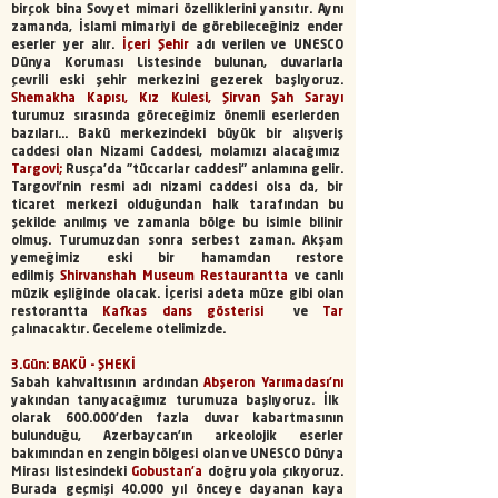
birçok bina Sovyet mimari özelliklerini yansıtır. Aynı
zamanda, İslami mimariyi de görebileceğiniz ender
eserler yer alır.
İçeri Şehir
adı verilen ve UNESCO
Dünya Koruması Listesinde bulunan, duvarlarla
çevrili eski şehir merkezini gezerek başlıyoruz.
Shemakha Kapısı, Kız Kulesi, Şirvan Şah Sarayı
turumuz sırasında göreceğimiz önemli eserlerden
bazıları... Bakü merkezindeki büyük bir alışveriş
caddesi olan Nizami Caddesi, molamızı alacağımız
Targovi;
Rusça'da "tüccarlar caddesi" anlamına gelir.
Targovi’nin resmi adı nizami caddesi olsa da, bir
ticaret merkezi olduğundan halk tarafından bu
şekilde anılmış ve zamanla bölge bu isimle bilinir
olmuş. Turumuzdan sonra serbest zaman. Akşam
yemeğimiz eski bir hamamdan restore
edilmiş
Shirvanshah Museum Restaurantta
ve canlı
müzik eşliğinde olacak. İçerisi adeta müze gibi olan
restorantta
Kafkas dans gösterisi
ve
Tar
çalınacaktır. Geceleme otelimizde.
3.Gün: BAKÜ - ŞHEKİ
Sabah kahvaltısının ardından
Abşeron Yarımadası’nı
yakından tanıyacağımız turumuza başlıyoruz. İlk
olarak 600.000’den fazla duvar kabartmasının
bulunduğu, Azerbaycan’ın arkeolojik eserler
bakımından en zengin bölgesi olan ve UNESCO Dünya
Mirası listesindeki
Gobustan'a
doğru yola çıkıyoruz.
Burada geçmişi 40.000 yıl önceye dayanan kaya