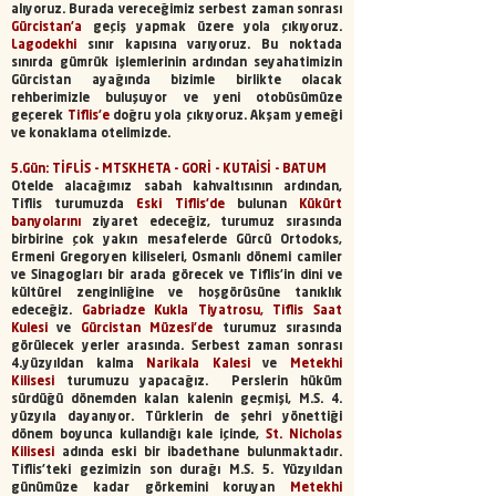
alıyoruz. Burada vereceğimiz serbest zaman sonrası
Gürcistan'a
geçiş yapmak üzere yola çıkıyoruz.
Lagodekhi
sınır kapısına varıyoruz. Bu noktada
sınırda gümrük işlemlerinin ardından seyahatimizin
Gürcistan ayağında bizimle birlikte olacak
rehberimizle buluşuyor ve yeni otobüsümüze
geçerek
Tiflis'e
doğru yola çıkıyoruz.
Akşam yemeği
ve konaklama otelimizde.
5.Gün: TİFLİS - MTSKHETA - GORİ - KUTAİSİ - BATUM
Otelde alacağımız sabah kahvaltısının ardından,
Tiflis turumuzda
Eski Tiflis'de
bulunan
Kükürt
banyolarını
ziyaret edeceğiz, turumuz sırasında
birbirine çok yakın mesafelerde Gürcü Ortodoks,
Ermeni Gregoryen kiliseleri, Osmanlı dönemi camiler
ve Sinagogları bir arada görecek ve Tiflis'in dini ve
kültürel zenginliğine ve hoşgörüsüne tanıklık
edeceğiz.
Gabriadze Kukla Tiyatrosu, Tiflis Saat
Kulesi
ve
Gürcistan Müzesi'de
turumuz sırasında
görülecek yerler arasında. Serbest zaman sonrası
4.yüzyıldan kalma
Narikala Kalesi
ve
Metekhi
Kilisesi
turumuzu yapacağız. Perslerin hüküm
sürdüğü dönemden kalan kalenin geçmişi, M.S. 4.
yüzyıla dayanıyor. Türklerin de şehri yönettiği
dönem boyunca kullandığı kale içinde,
St. Nicholas
Kilisesi
adında eski bir ibadethane bulunmaktadır.
Tiflis’teki gezimizin son durağı M.S. 5. Yüzyıldan
günümüze kadar görkemini koruyan
Metekhi