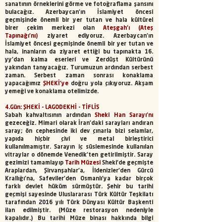
sanatının örneklerini görme ve fotoğraflama şansını
bulacağız. Azerbaycan'ın İslamiyet öncesi
geçmişinde önemli bir yer tutan ve hala kültürel
birer çekim merkezi olan
Ateşgah'ı (Ateş
Tapınağı'nı)
ziyaret ediyoruz. Azerbaycan’ın
İslamiyet öncesi geçmişinde önemli bir yer tutan ve
hala, inanların da ziyaret ettiği bu tapınakta 16.
yy’dan kalma eserleri ve Zerdüşt Kültürünü
yakından tanıyacağız. Turumuzun ardından serbest
zaman. Serbest zaman sonrası konaklama
yapacağımız
ŞHEKİ'ye
doğru yola çıkıyoruz. Akşam
yemeği ve konaklama otelimizde.
4.Gün: ŞHEKİ - LAGODEKHİ - TİFLİS
Sabah kahvaltısının ardından
Sheki Han Sarayı’nı
gezeceğiz. Mimari olarak İran’daki sarayları andıran
saray; ön cephesinde iki dev çınarla bizi selamlar,
yapıda hiçbir çivi ve metal birleştirici
kullanılmamıştır. Sarayın iç süslemesinde kullanılan
vitraylar o dönemde Venedik’ten getirilmiştir. Saray
gezimizi tamamlayıp
Tarih Müzesi
Sheki’de geçmişte
Araplardan, Şirvanşahlar’a, İldenizler’den Gürcü
Krallığı’na, Safeviler’den Osmanlı’ya kadar birçok
farklı devlet hüküm sürmüştür. Şehir bu tarihi
geçmişi sayesinde Uluslararası Türk Kültür Teşkilatı
tarafından 2016 yılı Türk Dünyası Kültür Başkenti
ilan edilmiştir. (Müze restorasyon nedeniyle
kapalıdır.) Bu tarihi Müze binası hakkında bilgi