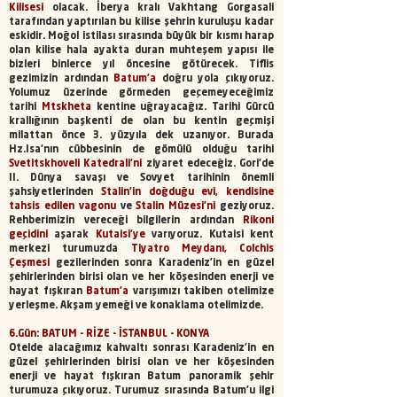
Kilisesi
olacak. İberya kralı Vakhtang Gorgasali
tarafından yaptırılan bu kilise şehrin kuruluşu kadar
eskidir. Moğol istilası sırasında büyük bir kısmı harap
olan kilise hala ayakta duran muhteşem yapısı ile
bizleri binlerce yıl öncesine götürecek. Tiflis
gezimizin ardından
Batum'a
doğru yola çıkıyoruz.
Yolumuz üzerinde görmeden geçemeyeceğimiz
tarihi
Mtskheta
kentine uğrayacağız. Tarihi Gürcü
krallığının başkenti de olan bu kentin geçmişi
milattan önce 3. yüzyıla dek uzanıyor. Burada
Hz.Isa'nın cübbesinin de gömülü olduğu tarihi
Svetitskhoveli Katedrali’ni
ziyaret edeceğiz. Gori’de
II. Dünya savaşı ve Sovyet tarihinin önemli
şahsiyetlerinden
Stalin'in doğduğu evi,
kendisine
tahsis edilen vagonu
ve
Stalin Müzesi’ni
geziyoruz.
Rehberimizin vereceği bilgilerin ardından
Rikoni
geçidini
aşarak
Kutaisi'ye
varıyoruz. Kutaisi kent
merkezi turumuzda
Tiyatro Meydanı, Colchis
Çeşmesi
gezilerinden sonra Karadeniz'in en güzel
şehirlerinden birisi olan ve her köşesinden enerji ve
hayat fışkıran
Batum'a
varışımızı takiben otelimize
yerleşme. Akşam yemeği ve konaklama otelimizde.
6.Gün: BATUM - RİZE - İSTANBUL - KONYA
Otelde alacağımız kahvaltı sonrası Karadeniz'in en
güzel şehirlerinden birisi olan ve her köşesinden
enerji ve hayat fışkıran Batum panoramik şehir
turumuza çıkıyoruz. Turumuz sırasında Batum'u ilgi