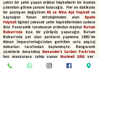
çekici bir şehir yapan orijinal heykellerin bir kısmını
yakından görme şansını bulacağız. Her on dakikada
bir pozisyon değiştiren
Ali ve Nino Aşk Heykeli
ve
kaynağını Yunan mitolojisinden alan
Apollo
Heykeli
ilginizi çekecek şehir heykellerinden sadece
ikisi. Panoramik turumuzun ardından meşhur
Batum
Bulvarı’nda
kısa bir yürüyüş yapacağız. Batum
Bulvarı’nda yer alan parkların yapımına 1881’de
Alman İmparatorluğu’ndan getirilen usta peyzaj
mimarları tarafından başlanmıştır. Rengarenk
çiçeklerle donatılmış
Alexander’s Garden
Parkı’nda
hoş manzaraya sahip yapay
Nurigeli Gölü
yer
almaktadır.Gezi sonrası sınır işlemlerini
tamamlayarak dönüş yolculuğu için
Rize
Havalimanına
geliyoruz. THY nın TK2541 sefer sayılı
uçuşu ile İstanbul aktarmalı uçuşumuzu yapıyoruz.
Yerel saat ile 22:20'de
İstanbul’ a
ulaşıyor ve 01.30
uçağı ile Konya ya hareket ediyoruz. Saat 02.50'de
Konya Havalimanına
ulaşıyor, ve başka bir
FARMATUR organizasyonunda buluşmak üzere
vedalaşıyoruz.
UÇUŞ BİLGİLERİ
GİDİŞ:
17 Haziran 2024 ANKARA - BAKÜ
Biniş saati 12:50 İniş saati 16:10
DÖNÜŞ: