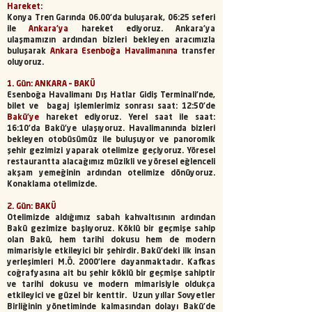
Hareket:
Konya Tren Garında 06.00'da buluşarak, 06:25 seferi
ile
Ankara'ya
hareket ediyoruz. Ankara'ya
ulaşmamızın ardından bizleri bekleyen aracımızla
buluşarak
Ankara Esenboğa Havalimanına
transfer
oluyoruz.
1. Gün: ANKARA – BAKÜ
Esenboğa Havalimanı Dış Hatlar Gidiş Terminali’nde,
bilet ve bagaj işlemlerimiz sonrası saat: 12:50'de
Bakü’ye
hareket ediyoruz. Yerel saat ile saat:
16:10'da Bakü’ye ulaşıyoruz. Havalimanında bizleri
bekleyen otobüsümüz ile buluşuyor ve panoromik
şehir gezimizi yaparak otelimize geçiyoruz. Yöresel
restaurantta alacağımız müzikli ve yöresel eğlenceli
akşam yemeğinin ardından otelimize dönüyoruz.
Konaklama otelimizde.
2. Gün: BAKÜ
Otelimizde aldığımız sabah kahvaltısının ardından
Bakü gezimize başlıyoruz. Köklü bir geçmişe sahip
olan Bakü, hem tarihi dokusu hem de modern
mimarisiyle etkileyici bir şehirdir. Bakü’deki ilk insan
yerleşimleri M.Ö. 2000’lere dayanmaktadır. Kafkas
coğrafyasına ait bu şehir köklü bir geçmişe sahiptir
ve tarihi dokusu ve modern mimarisiyle oldukça
etkileyici ve güzel bir kenttir. Uzun yıllar Sovyetler
Birliğinin yönetiminde kalmasından dolayı Bakü’de