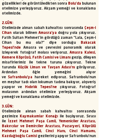
güzellikleri de görüntüledikten sonra
Bolu'da
bulunan
otelimize yerleşiyoruz. Akşam yemeği ve konaklama
otelimizde.
2.GÜN:
Otelimizde alınan sabah kahvaltısı sonrasında
Çeşm-i
Cihan
olarak bilinen
Amasra’ya
doğru yola çıkıyoruz.
Fatih Sultan Mehmet’in gördüğü zaman “Lala, Çeşm-i
Cihan bu mu ola?” diye sorduğu
Bakacak
Tepesi'nde
Amasra ve çevresini panoramik olarak
izleyerek fotoğraf molası veriyoruz.
Amasra Kalesi,
Kemere Köprüsü, Fatih Camisi ve Limanı
gezip, dileyen
misafirlerimiz ile tekne turuna çıkıyoruz. Tekne
turunda
Küçük Liman ve Tavşan Adası’nı
görüyoruz.
Ardından öğle yemeğini alıyor
ve
Safranbolu’ya
hareket ediyoruz. Safranbolu’nun
en meşhur tadı olan lokumun tadına bakıyor, alışveriş
yapıyor ve
Hıdırlık Tepesi’ne
çıkıyoruz. Fotoğraf
molasının ardından otelimize yerleşiyoruz. Akşam
yemeği ve konaklama otelimizde.
3.GÜN:
Otelimizde alınan sabah kahvaltısı sonrasında
gezimize
Kaymakamlar Konağı
ile başlıyoruz. Sırası
ile
İzzet Mehmet Paşa Camii, Yemeniciler Arastası,
Bakırcılar ve Demirciler Arastası, Pazaryeri, Köprülü
Mehmet Paşa Camii, Cinci Hanı, Cinci Hamamı,
Kazdağlıoğlu Camisi
gezilerini yapıyor Safranbolu’nun