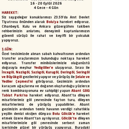
16 - 20 Eylül 2026
4 Gece – 4 Gün
HAREKET:
Siz saygıdeğer konuklarımızı 23.59’da Anıt Devlet
Tiyatrosu önünden alarak
Bolu’ya
hareket ediyoruz.
Cihanbeyli, Kulu ve Ankara güzergâhını takiben
rehberimizin anlatımı, deneyimli kaptanlarımızın
güvenli sürüşü ile rahat ve keyifli bir yolculuk
yapıyoruz.
1.GÜN:
Özel tesisimizde alınan sabah kahvaltısının ardından
transfer araçlarımızın bulunduğu noktaya hareket
ediyoruz. Transfer minibüslerimizle olağanüstü
doğasıyla meşhur
Yedigöller’e
ulaşıyoruz. Sırası ile
İncegöl, Nazlıgöl, Sazlıgöl, Kurugöl, Deringöl, Seringöl
ve Büyükgöl
gezilerini yapıyor ve yürüyüş ile
Şelale ve
Yediler Çeşmesi’ni
görüyoruz. Gezimizin ardından
karaçam ağaçlarına ve doğanın oluşturduğu yüzlerce
renk kombinasyonuna ev sahipliği yapan
Abant Gölü
Tabiat Parkı’na
hareket ediyoruz. Abant’ta dileyen
misafirlerimiz göl çevresinde fayton turu, dileyen
misafirlerimiz de yürüyüş yapabilirler. Abant
gezimizin ardından temiz havanın verdiği rahatlıkla
yeşilin denizi oksijen dünyası
Bolu Gölcük’e
hareket
etmek üzere Abant’tan ayrılıyoruz.
Gölcük'te
dileyen
misafirlerimizle göl çevresinde serbest zaman
içerisinde güzel bir yürüyüş yapıyoruz. Buradaki