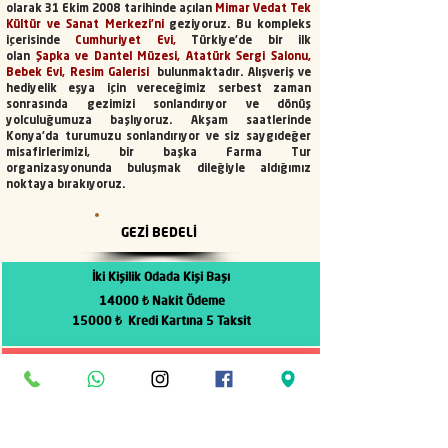
olarak 31 Ekim 2008 tarihinde açılan
Mimar Vedat Tek
Kültür ve Sanat Merkezi'ni
geziyoruz. Bu kompleks
içerisinde
Cumhuriyet Evi,
Türkiye’de bir ilk
olan
Şapka ve Dantel Müzesi, Atatürk Sergi Salonu,
Bebek Evi, Resim Galerisi
bulunmaktadır. Alışveriş ve
hediyelik eşya için vereceğimiz serbest zaman
sonrasında gezimizi sonlandırıyor ve dönüş
yolculuğumuza başlıyoruz. Akşam saatlerinde
Konya’da turumuzu sonlandırıyor ve siz saygıdeğer
misafirlerimizi, bir başka Farma Tur
organizasyonunda buluşmak dileğiyle aldığımız
noktaya bırakıyoruz.
GEZİ BEDELİ
İki Kişilik Odada
Kişi Başı
14000 ₺ Nakit Ödeme
15000 ₺ Kredi Kartına 5 Taksit
Tek Kişilik Oda Farkı
4200 ₺ Nakit Ödeme
4500 ₺ Kredi Kartına 5 Taksit
0-2 Yaş Çocuk Bedeli