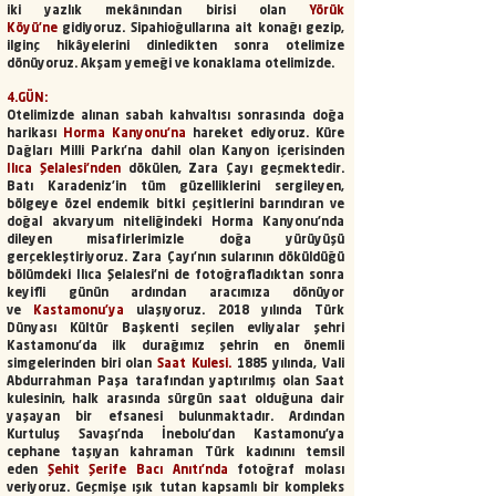
iki yazlık mekânından birisi olan
Yörük
Köyü’ne
gidiyoruz. Sipahioğullarına ait konağı gezip,
ilginç hikâyelerini dinledikten sonra otelimize
dönüyoruz. Akşam yemeği ve konaklama otelimizde.
4.GÜN:
Otelimizde alınan sabah kahvaltısı sonrasında doğa
harikası
Horma Kanyonu’na
hareket ediyoruz. Küre
Dağları Milli Parkı’na dahil olan Kanyon içerisinden
Ilıca Şelalesi’nden
dökülen, Zara Çayı geçmektedir.
Batı Karadeniz’in tüm güzelliklerini sergileyen,
bölgeye özel endemik bitki çeşitlerini barındıran ve
doğal akvaryum niteliğindeki Horma Kanyonu’nda
dileyen misafirlerimizle doğa yürüyüşü
gerçekleştiriyoruz. Zara Çayı’nın sularının döküldüğü
bölümdeki Ilıca Şelalesi’ni de fotoğrafladıktan sonra
keyifli günün ardından aracımıza dönüyor
ve
Kastamonu’ya
ulaşıyoruz. 2018 yılında Türk
Dünyası Kültür Başkenti seçilen evliyalar şehri
Kastamonu’da ilk durağımız şehrin en önemli
simgelerinden biri olan
Saat Kulesi.
1885 yılında, Vali
Abdurrahman Paşa tarafından yaptırılmış olan Saat
kulesinin, halk arasında sürgün saat olduğuna dair
yaşayan bir efsanesi bulunmaktadır. Ardından
Kurtuluş Savaşı’nda İnebolu’dan Kastamonu’ya
cephane taşıyan kahraman Türk kadınını temsil
eden
Şehit Şerife Bacı Anıtı’nda
fotoğraf molası
veriyoruz. Geçmişe ışık tutan kapsamlı bir kompleks