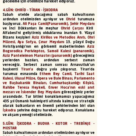
geceleme için otelimize hareket ediyoruz.
4.GÜN: OHRİD - TİRAN - İŞKODRA
Sabah otelde alacağımız sabah kahvaltısının
ardından otelimizden ayrılıyor ve
Ohrid
turumuza
başlıyoruz.
Ali Paşa Camii(Panaromik), Şehir Meydanı
ve İnci Dükkanları ile meşhur
Ohrid Çarşısı
Kiril
Alfabesi’ni geliştirmiş olduklarına inanılan 9. Yüzyıl
Bizans keşişleri
Aziz Kirillos ve Metodios Anıtı, Ohri
Müzesi, Aya Sofya, Çınar Meydanı
13. yüzyıl Doğu
Hıristiyanlığı’nın en görkemli mabetlerinden
Aziz
Bogorodica Perivleptos, Samoil Kalesi (panaromik),
Aziz Panteleimon Manastırı (panaromik)
göreceğimiz
yerlerden bazıları, ardından serbest zaman
vereceğiz. Serbest zaman sonrası Arnavutluk’un
başkenti
Tiran’a
doğru yola çıkıyoruz. Tiran’da
turumuz esnasında
Ethem Bey Camii, Tarihi Saat
Kulesi, Ulusal Müze, Opera ve Bale Binası, Parlamento
ve Başbakanlık Binaları, Cumhurbaşkanlığı Köşkü,
Rahibe Teresa Heykeli, Enver Hoca’nın eski anıt
mezarı ve İskender Bey Meydanı
göreceğimiz yerler
arasındadır. Tur bitimi konaklamamızı yapacağımız
435 yıl Osmanlı hakimiyeti altında kalmış ve stratejik
olarak balkanların en önemli şehirlerinden biri olan
İşkodra
şehrine doğru hareket ediyoruz. Konaklama
ve akşam yemeği otelimizde.
5.GÜN: İŞKODRA - BUDVA - KOTOR - TREBİNJE -
MOSTAR
Sabah kahvaltımızın ardından otelimizden ayrılıyor ve