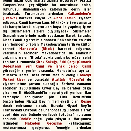
gölün huzur dolu manzaralarına götürecek. Matka
Kanyonu'nda geçirdiğiniz bu unutulmaz anlar,
ruhunuzu dinlendirirken kalbinizde derin izler
bırakacak. Turumuzun ardından
Kalkandelen’e
(Tetova)
hareket ediyor ve
Alaca Camiini
ziyaret
ediyoruz. Camii hayvan kanı, bitki kökleri ve yumurta
akı karıştırılarak oluşturulan boya ile yapılmış iç ve
dış süslemeleri sizleri büyüleyecek. Süslemeler
Osmanlı eserlerinde nadir rastlanan Barok tarzıdır.
Alaca Camii ziyaretimiz sonrası Balkanlar’ın en eski
şehirlerinden biri olan, Makedonya’nın tarih ve kültür
cenneti
Manastır’a (Bitola)
hareket ediyoruz.
Varışımızın ardından Makedonca’da da Manastır
anlamına gelen 'Bitola' adıyla anılan bu güzel şehri
tanıtan turumuzda
Şirok Sokağı, Eski Çarşı (Osmanlı
Bedesteni), Yeni Cami ve İshak Çelebi Camii
göreceğimiz yerler arasında. Manastır’da ayrıca
Mustafa Kemal Atatürk’ün mezun olduğu
İdadiyi
(Askeri Lise)
ve buradaki
Atatürk Müzesi’ni
de
ziyaret etme şansını bulacağız. Serbest zamanın
ardından 1908 yılında Enver Bey ile beraber dağa
çıkan ve II. Abdülhamid’in meşrutiyeti yeniden ilan
etmesiyle sonuçlanan Jön Türk Devrimi’nin
öncülerinden Niyazi Bey’in memleketi olan
Resne
durak noktamız olacak. Burada Niyazi Bey’in
Fransa’daki Château de Chenonceau’yu örnek alarak
yaptırdığı evin önünde verilecek fotoğraf molasının
sonunda
Ohrid’e
doğru yola çıkıyoruz. Varışımıza
istinaden
Makedon Gecesine
katılacağımız
restoranımıza geçiyoruz. Yemeğin ardından