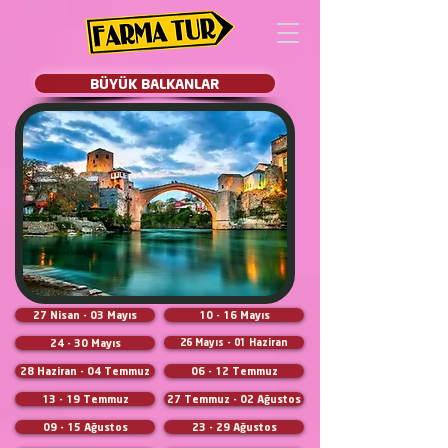
BÜYÜK BALKANLAR
27 Nisan - 03 Mayıs
10 - 16 Mayıs
24 - 30 Mayıs
26 Mayıs - 01 Haziran
28 Haziran - 04 Temmuz
06 - 12 Temmuz
13 - 19 Temmuz
27 Temmuz - 02 Ağustos
09 - 15 Ağustos
23 - 29 Ağustos