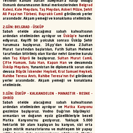
fethinin Kanuni Sultan Süleyman'a nasip olduğu
Osmanlı donanmasının ikmal merkezlerinden
Belgrad
Kalesi, Kale Meydanı, Taş Meydan, Askeri Müze, Şehit
Ali Paşa'nın Türbesi, Bayraklı Camii
görülecek yerler
arasındadır. Akşam yemeği ve konaklama otelimizde.
2.GÜN: BELGRAD - ÜSKÜP
Sabah otelde alacağımız sabah kahvaltısının
ardından otelimizden ayrılıyor ve
Üsküp’e
hareket
ediyoruz. Keyifli bir yolculuk sonrası Üsküp Şehir
turumuza başlıyoruz. 16.yy’dan kalma 2.Sultan
Murat tarafından başlatılan, Fatih Sultan Mehmet
tarafından bitirilmiş olan Vardar nehri üzerine kurulu
olan
Taş Köprü
ile başlıyoruz.
Sultan Murat Camii,
Çifte Hamam, Sulu Han, Kapan Han
ve devamında
Üsküp Meydanı,
Yunanistan ile diplomatik sorun olan
devasa
Büyük İskender Heykeli, Kral Samuel Heykeli,
Rahibe Teresa Anıtı, Rahibe Teresa’nın Evi
görülecek
yerler arasındadır. Akşam yemeği ve konaklama
otelimizde.
3.GÜN: ÜSKÜP - KALKANDELEN - MANASTIR - RESNE -
OHRİD
Sabah otelde alacağımız sabah kahvaltısının
ardından otelimizden ayrılıyor ve
Matka Kanyonu
gezimize başlıyoruz. Vodno Dağı'nın büyüleyici
ormanları ve doğanın eşsiz güzellikleriyle bezeli
Matka Kanyonu'nu geziyoruz. Yaklaşık 5.000
hektarlık bir alanı kaplayan bu kanyon, sizi orta
çağın mistik manastırlarına ve muhteşem bir yapay