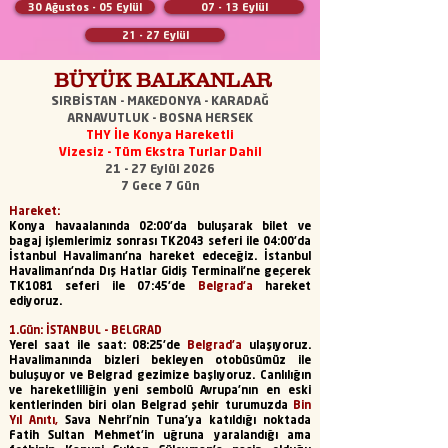
30 Ağustos - 05 Eylül
07 - 13 Eylül
21 - 27 Eylül
BÜYÜK BALKANLAR
SIRBİSTAN - MAKEDONYA - KARADAĞ
ARNAVUTLUK - BOSNA HERSEK
THY İle Konya Hareketli
Vizesiz - Tüm Ekstra Turlar Dahil
21 - 27 Eylül 2026
7 Gece 7 Gün
Hareket:
Konya havaalanında 02:00'da buluşarak bilet ve
bagaj işlemlerimiz sonrası TK2043 seferi ile 04:00'da
İstanbul Havalimanı’na hareket edeceğiz. İstanbul
Havalimanı’nda Dış Hatlar Gidiş Terminali’ne geçerek
TK1081 seferi ile 07:45'de
Belgrad'a
hareket
ediyoruz.
1.Gün: İSTANBUL - BELGRAD
Yerel saat ile saat: 08:25'de
Belgrad’a
ulaşıyoruz.
Havalimanında bizleri bekleyen otobüsümüz ile
buluşuyor ve Belgrad gezimize başlıyoruz. Canlılığın
ve hareketliliğin yeni sembolü Avrupa’nın en eski
kentlerinden biri olan Belgrad şehir turumuzda
Bin
Yıl Anıtı,
Sava Nehri'nin Tuna'ya katıldığı noktada
Fatih Sultan Mehmet'in uğruna yaralandığı ama