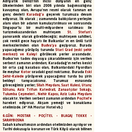
Adriyatik Denizi’nin incisi dünyanın en genç
ülkelerinden biri olan 2006 yılında bağımsızlığına
kavuşmuş olan, Avrupa’nın resmi olarak tanınan en
genç devleti
Karadağ’a
geçerek turumuza devam
ediyoruz. İlk olarak ; zamanında balıkçıların yerleşim
alanı olan bir adanın kamulaştırılması ve sonrasında
Singapur'lu bir multi-milyardere satılması ile
turizme
kazandırılan muhteşem
St. Stefan'ı
panoramik olarak görebileceğiz; muhteşem sahilleri,
çok renkli gece hayatı ile Balkanlar`ın en ünlü tatil
merkezlerinden olan
Budva'ya
geçiyoruz. Burada
yapacağımız yürüyüş turunda
Stari Grad (eski şehir
merkezi) ve Kaleyi
görülecek yerler arasındadır.
Budva'nın tadını doyasıya çıkarabilmeniz için verilen
serbest zamanın ardından; Karadadağ’ın nefes kesici
bir orta çağ kasabası olan, Balkanlardaki Fiyordları
ile meşhur
Kotor
sıradaki gezi noktamız. Burada
Eski
Şehir-Kalede
yürüyerek yapacağımız turda bu şirin
beldeyi tanıyacaksınız. Turumuz esnasında
göreceğimiz yerler;
Silah Meydanı, Saat Kulesi, Utanç
Sütunu, Aziz Trifun Katedrali, Zanaatçılar Sokağı,
Tulumba Çeşmeleri , Nehir Kapısı, Aziz Luka Meydanı
olacaktır. Verilen serbest zamanın ardından
Poçitel'e
hareket ediyoruz. Akşam yemeği ve konaklama
otelimizde. (4* HA Mostar Hotel vb.)
6.GÜN:
MOSTAR - POÇİTEL - BLAGAJ TEKKE -
SARAYBOSNA
Sabah kahvaltımızın ardından otelimizden ayrılıyor ve
Tarihi dokusuyla korunan ve Türk Köyü olarak bilinen