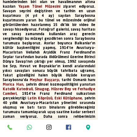
hamlelerinden biri olan ve havalimanının altına
kazılan
Yaşam Tünel Müzesini
ziyaret ediyoruz.
Savaşın seyrini değiştiren ve tarihin en uzun
kuşatması (4 yıl 4 ay) sayılan Saraybosna
kuşatmasını yaran bu tünel ve müzesinde orijinal
görüntülerden hazırlanmış 15 dk'lık bir video ile
savaşı hissediyoruz. Fotoğraf galerisi, savaş haritası
ve savaş zamanında kullanılan araç gerecin
sergilendiği bu müzeyi gezdikten sonra Saraybosna
turumuza başlıyoruz. Asırlar boyunca Balkanlar'ın
kültür başkentliğini yapmış, 1914'te Avusturya-
Macaristan Veliahdı Arşidük Franz Ferdinand'ın
Sırplar tarafından burada öldürülmesi üzerine Birinci
Dünya Savaşı'nın çıktığı yer olmuş, 1992 savaşında
ise Sırp, Hırvat ve Boşnaklar'ın kendi aralarındaki
yıkıcı savaşları sonucu büyük tahribata uğramış,
fakat güzelliğini halen büyük ölçüde koruyan
Saraybosna'da
Meşhur Başçarşı,
tarihi Osmanlı hanı
Morica Han,
şehrin dinsel kozmopolitliğini yansıtan
Katolik Katedrali, Sinagog, Hüsrev Bey ve Ferhadiye
Camileri,
1914'te Franz Ferdinand suikastının
gerçekleştiği
Latin Köprüsü, Eski Kütüphane,
şehrin
40 yıllık Avusturya-Macaristan yönetimi sırasında
oluşmuş ve batı tarzı binalarını görebileceğiniz
turumuzu tamamlayarak uçuş saatine kadar serbest
zaman veriyoruz. Daha sonra rehberimizin
belirleyeceği saatte havalimanına transfer. Bagaj ve
bilet işlemlerinin ardından Türk Havayollarının
TK1024 sefer sayılı uçuşu ile 14:25'de İstanbul’a
hareket ediyoruz. İstanbul’a indikten sonra İç Hatlar