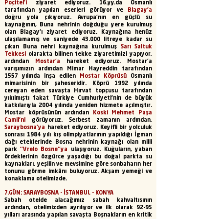
Poçitel'i
ziyaret ediyoruz. 16.yy.da Osmanlı
tarafından yapılan eserleri görüyor ve
Blagay’a
doğru yola çıkıyoruz. Avrupa’nın en güçlü su
kaynağının, Buna nehrinin doğduğu yere kurulmuş
olan Blagay’ı ziyaret ediyoruz. Kaynağına henüz
ulaşılamamış ve saniyede 43.000 litreye kadar su
çıkan Buna nehri kaynağına kurulmuş
Sarı Saltuk
Tekkesi
olarakta bilinen tekke ziyaretimizi yapıyor,
ardından
Mostar’a
hareket ediyoruz. Mostar'a
varışımızın ardından Mimar Hayreddin tarafından
1557 yılında inşa edilen
Mostar Köprüsü
Osmanlı
mimarisinin bir şaheseridir. Köprü 1992 yılında
cereyan eden savaşta Hırvat topçusu tarafından
yıkılmıştı fakat Türkiye Cumhuriyeti'nin de büyük
katkılarıyla 2004 yılında yeniden hizmete açılmıştır.
Mostar köprüsünün ardından
Koski Mehmet Paşa
Camii'ni
görüyoruz. Serbest zamanın ardından,
Saraybosna’ya
hareket ediyoruz. Keyifli bir yolculuk
sonrası 1984 yılı kış olimpiyatlarının yapıldığı İgman
dağı eteklerinde Bosna nehrinin kaynağı olan milli
park
‘’Vrelo Bosne‘’ya
ulaşıyoruz. Kuğuların, yaban
ördeklerinin özgürce yaşadığı bu doğal parkta su
kaynakları, yeşilin ve mevsimine göre sonbaharın her
tonunu görme imkânı buluyoruz. Akşam yemeği ve
konaklama otelimizde.
7.GÜN: SARAYBOSNA - İSTANBUL - KONYA
Sabah otelde alacağımız sabah kahvaltısının
ardından, otelimizden ayrılıyor ve ilk olarak 92-95
yılları arasında yapılan savaşta Boşnakların en kritik