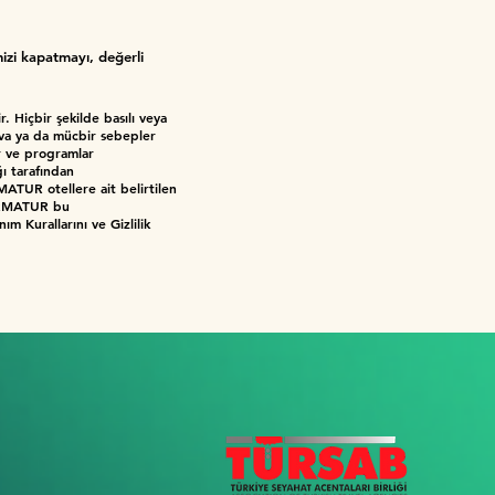
nizi
kapatmayı, değerli
. Hiçbir şekilde basılı veya
ava ya da mücbir sebepler
ar ve programlar
ğı tarafından
ARMATUR otellere ait belirtilen
 FARMATUR bu
ım Kurallarını ve Gizlilik