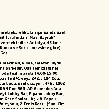
metrekarelik alan içerisinde özel
RÇEV tarafından “Mavi Bayrak”
t vermektedir. : Antalya, 45 km :
 Kundu ve Serik , mevsime göre) :
 Geç
 makinesi, klima, telefon, uydu
t parkedir. Oda temizl iği her
re oda teslim saati 14:00-15:00
apasite 3+1 veya 2+2. : 104 Oda.
ndart oda, özel dizayn. : 475 : 1062
TAURANT ve BARLAR Aspendos Ana
Keyf Lobby Bar, Piyano Lobby Bar,
 Gece Şovları, Açık & Kapalı
j Voleybolu, 2 Tenis Kortu (Suni Çim