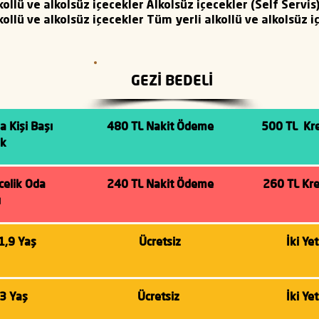
ollü ve alkolsüz içecekler Alkolsüz içecekler (Self Servis
ollü ve alkolsüz içecekler Tüm yerli alkollü ve alkolsüz i
GEZİ BEDELİ
da
Kişi Başı
480 TL Nakit Ödeme
500 TL Kre
ik
ecelik Oda
240 TL Nakit Ödeme
260 TL Kre
ı
11,9 Yaş
Ücretsiz
İki Ye
-3 Yaş
Ücretsiz
İki Ye