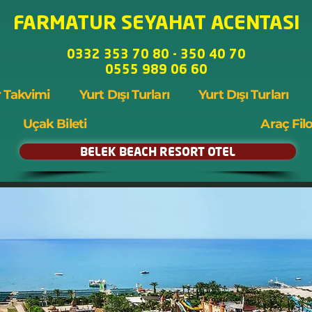
FARMATUR SEYAHAT ACENTASI
0332 353 70 80 - 350 40 70
0555 989 06 60
 Takvimi
Yurt Dışı Turları
Yurt Dışı Turları
Uçak Bileti
Araç Fil
BELEK BEACH RESORT OTEL