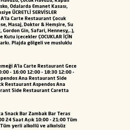
e Havuzu, Çocuk Havuzu, Kapalı
isko, Odalarda Emanet Kasası,
Şemsiye ÜCRETLİ SERVİSLER
k A'la Carte Restaurant Çocuk
ese, Masaj, Doktor & Hemşire, Su
 Gordon Gin, Safari, Hennesy,..),
ve Kutu içecekler ÇOCUKLAR İÇİN
parkı. Plajda gölgeli ve musluklu
emeği A’la Carte Restaurant Gece
00 - 16:00 12:00 - 18:30 12:00 -
 Aspendos Ana Restaurant Side
ck Restaurant Aspendos Ana
urant Side Restaurant Caretta
tta Snack Bar Zambak Bar Teras
:00 24 Saat Açık 10:00 - 21:00 Tüm
 Tüm yerli alkollü ve alkolsüz