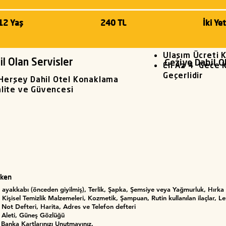
-12 Yaş
240 TL
İki Ye
Ulaşım Ücreti K
l Olan Servisler
Geziye Dahil 
En Az 4 Gece K
Geçerlidir
 Herşey Dahil Otel Konaklama
ite ve Güvencesi
rken
 ayakkabı (önceden giyilmiş), Terlik, Şapka, Şemsiye veya Yağmurluk, Hırka
 Kişisel Temizlik Malzemeleri, Kozmetik, Şampuan, Rutin kullanılan ilaçlar, L
, Not Defteri, Harita, Adres ve Telefon defteri
 Aleti, Güneş Gözlüğü
Banka Kartlarınızı Unutmayınız.