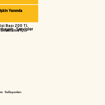
tişkin Yanında
işi Başı 200 TL
Olmayan Servisler
onaklama İçin
ens Solüsyonları