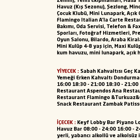
Zemin), Tenis Ekipmanları, Masa 
Havuz (Kış Sezonu), Şezlong, Min
Çocuk Klubü, Mini Lunapark, Açık 
Flamingo Italian A’la Carte Resta
Bakımı, Oda Servisi, Telefon & Fa
Sporları, Fotoğraf Hizmetleri, Pre
Oyun Salonu, Bilardo, Araba Kira
Mini Kulüp 4-8 yaş için, Maxi Kulü
kum havuzu, mini lunapark, açık 
YİYECEK :
Sabah Kahvaltısı Geç K
Yemeği Erken Kahvaltı Dondurma Pa
16:00 18:30 - 21:00 18:30 - 21:00
Restaurant Aspendos Ana Restau
Restaurant Flamingo &Turkuaz&Ca
Snack Restaurant Zambak Patiss
İÇECEK :
Keyf Lobby Bar Piyano Lo
Havuz Bar 08:00 - 24:00 16:00 - 2
yerli, yabancı alkollü ve alkolsüz