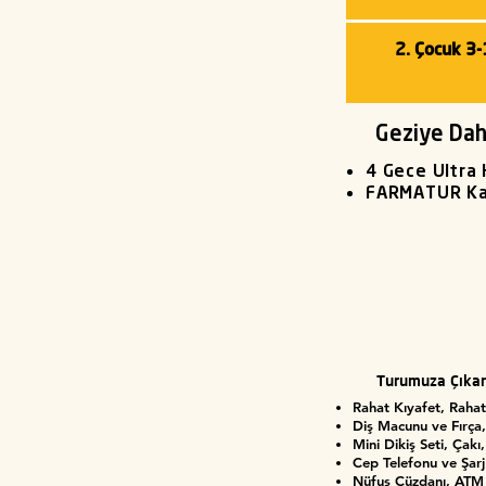
2. Çocuk 3
Geziye Dahi
4 Gece Ultra
FARMATUR Kal
Turumuza Çıka
Rahat Kıyafet, Rahat
Diş Macunu ve Fırça,
Mini Dikiş Seti, Çakı
Cep Telefonu ve Şarj
Nüfus Cüzdanı, ATM 