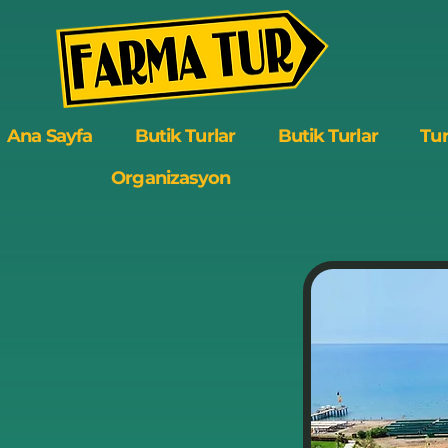
Ana Sayfa
Butik Turlar
Butik Turlar
Tur
Organizasyon