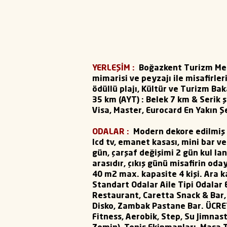
YERLEŞİM :
Boğazkent Turizm Merk
mimarisi ve peyzajı ile misafirle
ödüllü plajı, Kültür ve Turizm Bak
35 km (AYT) : Belek 7 km & Serik 
Visa, Master, Eurocard En Yakın Ş
ODALAR :
Modern dekore edilmiş 
Icd tv, emanet kasası, mini bar 
gün, çarşaf değişimi 2 gün kul la
arasıdır, çıkış günü misafirin oda
40 m2 max. kapasite 4 kişi. Ara ka
Standart Odalar Aile Tipi Odala
Restaurant, Caretta Snack & Bar,
Disko, Zambak Pastane Bar. ÜCRET
Fitness, Aerobik, Step, Su Jimnasti