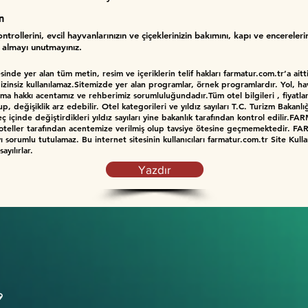
n
trollerini, evcil hayvanlarınızın ve çiçeklerinizin bakımını, kapı ve encereleri
e almayı unutmayınız.
de yer alan tüm metin, resim ve içeriklerin telif hakları farmatur.com.tr’a aittir
 izinsiz kullanılamaz.Sitemizde yer alan programlar, örnek programlardır. Yol, h
apma hakkı acentamız ve rehberimiz sorumluluğundadır.Tüm otel bilgileri , fiyatl
p, değişiklik arz edebilir. Otel kategorileri ve yıldız sayıları T.C. Turizm Bakanlı
reç içinde değiştirdikleri yıldız sayıları yine bakanlık tarafından kontrol edilir.F
gisi oteller tarafından acentemize verilmiş olup tavsiye ötesine geçmemektedir.
sorumlu tutulamaz. Bu internet sitesinin kullanıcıları farmatur.com.tr Site Kullan
ayılırlar.
Yazdır
9