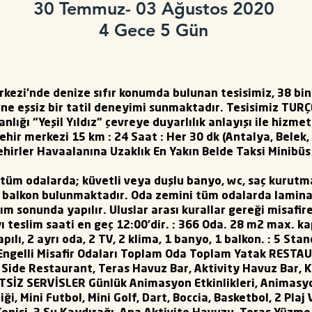
30 Temmuz- 03 Ağustos 2020
4 Gece 5 Gün
ezi'nde denize sıfır konumda bulunan tesisimiz, 38 bin 
rine eşsiz bir tatil deneyimi sunmaktadır. Tesisimiz TU
anlığı “Yeşil Yıldız” çevreye duyarlılık anlayışı ile hizme
şehir merkezi 15 km : 24 Saat : Her 30 dk (Antalya, Belek,
ehirler Havaalanına Uzaklık En Yakın Belde Taksi Minibüs
tüm odalarda; küvetli veya duşlu banyo, wc, saç kurutma
ve balkon bulunmaktadır. Oda zemini tüm odalarda laminan
nım sonunda yapılır. Uluslar arası kurallar gereği misafi
yı teslim saati en geç 12:00’dir. : 366 Oda. 28 m2 max. k
pılı, 2 ayrı oda, 2 TV, 2 klima, 1 banyo, 1 balkon. : 5 Sta
r Engelli Misafir Odaları Toplam Oda Toplam Yatak RES
 Side Restaurant, Teras Havuz Bar, Aktivity Havuz Bar, 
SİZ SERVİSLER Günlük Animasyon Etkinlikleri, Animasyon
ği, Mini Futbol, Mini Golf, Dart, Boccia, Basketbol, 2 Pla