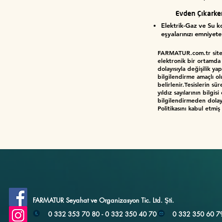
Evden Çıkarke
Elektrik-Gaz ve Su kon
eşyalarınızı emniyet
FARMATUR.com.tr sitesin
elektronik bir ortamda
dolayısıyla değişilik y
bilgilendirme amaçlı olu
belirlenir.Tesislerin sü
yıldız sayılarının bil
bilgilendirmeden dolayı 
Politikasını kabul etmiş s
FARMATUR Seyahat ve Organizasyon Tic. Ltd. Şti.
0 332 353 70 80 - 0 332 350 40 70
0 332 350 60 7