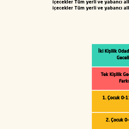
içecekler Tüm yerli ve yabancı alk
içecekler Tüm yerli ve yabancı alk
İki Kişilik Oda
Gecel
Tek Kişilik G
Fark
1. Çocuk 0-
2. Çocuk 0