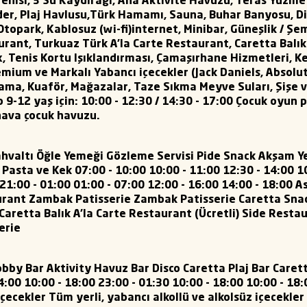
Tenisi, 3 Su Kaydırağı, Ana Aktivite Havuzu, Teras Yüzm
der, Plaj Havlusu,Türk Hamamı, Sauna, Buhar Banyosu, D
Otopark, Kablosuz (wi-fi)internet, Minibar, Güneşlik / 
urant, Turkuaz Türk A’la Carte Restaurant, Caretta Balı
x, Tenis Kortu Işıklandırması, Çamaşırhane Hizmetleri, K
mium ve Markalı Yabancı içecekler (Jack Daniels, Absolut,
lama, Kuaför, Mağazalar, Taze Sıkma Meyve Suları, Şişe 
p 9-12 yaş için: 10:00 - 12:30 / 14:30 - 17:00 Çocuk oyun 
hava çocuk havuzu.
ahvaltı Öğle Yemeği Gözleme Servisi Pide Snack Akşam Y
sta ve Kek 07:00 - 10:00 10:00 - 11:00 12:30 - 14:00 10:
 21:00 - 01:00 01:00 - 07:00 12:00 - 16:00 14:00 - 18:00
rant Zambak Patisserie Zambak Patisserie Caretta Sna
retta Balık A’la Carte Restaurant (Ücretli) Side Resta
erie
bby Bar Aktivity Havuz Bar Disco Caretta Plaj Bar Care
4:00 10:00 - 18:00 23:00 - 01:30 10:00 - 18:00 10:00 - 18
 içecekler Tüm yerli, yabancı alkollü ve alkolsüz içecekler