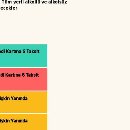
) Tüm yerli alkollü ve alkolsüz
çecekler
di Kartına 6 Taksit
di Kartına 6 Taksit
tişkin Yanında
tişkin Yanında