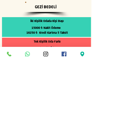
GEZİ BEDELİ
İki Kişilik Odada
Kişi Başı
15000 ₺ Nakit Ödeme
16250 ₺ Kredi Kartına 5 Taksit
Tek Kişilik Oda Farkı
4500 ₺ Nakit Ödeme
4875 ₺ Kredi Kartına 5 Taksit
0-2 Yaş Çocuk Bedeli
Ücretsiz
İki Yetişkin Yanında
3-6 Yaş Çocuk Bedeli
5250 ₺
İki Yetişkin Yanında
7-12 Yaş Çocuk Bedeli
10500 ₺
İki Yetişkin Yanında
Geziye Dahil Olan Hizmetler