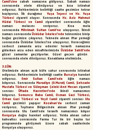
Camii’sine
sabah namazına gidiyoruz.
Sabah namazı
sonrasında otele dönüyoruz ve kısa istirahat
ediyoruz.
Rehberimizin belirttiği saatte gezimize tekrar
başlıyoruz.
İlk durağımız
Yuşa Tepesi ve Hz. Yuşa
Türbesi
ziyareti oluyor.
Sonrasında
Hz. Aziz Mahmut
Hüdai Türbesi ve Camii
ziyaretleri sonrasında öğle
namazı molasını veriyoruz.
Kısa mola
sonrasında
Mihrimah Sultan Camii'ne
ulaşıyoruz.
İkindi
namazı sonrasında
Üsküdar İskelesi’nde
teknemize binip
boğaz gezimize çıkıyoruz.
Teknede alınan iftar yemeği
sonrasında Üsküdar İskelesi'ne ulaşıyoruz.
Vereceğimiz
serbest zamanda arzu edenler teravih namazına
giderken arzu eden misafirlerimizde
Üsküdar Sahili'nde
güzel zamanlar geçiriyorlar.
Güzel geçen günün
sonrasında otele dönüyoruz. Konaklama otelimizde.
3.GÜN:
Otelimizde alınan açık büfe sahur sonrasında istirahat
ediyoruz.
Rehberimizin belirttiği saatte
Bursa’ya
hareket
ediyoruz.
Emir Sultan Camii'nde
öğle namazı
kılıyoruz.
Sonrasında
Muradiye (II.Murat) Camii, Şehzade
Mustafa Türbesi ve Süleyman Çelebi Anıt Mezarı
ziyareti
sonrası
Üftade Hazretleri'nde
ikindi namazımızı
kılıyoruz.
Somuncu Baba Camii, Osman Gazi Türbesi,
Orhan Gazi Türbesi ve Yeşil Camii
ziyareti sonrası
Ulu
Camii
gezimizi yapıyor
Kozahan'da
serbest zaman
veriyoruz.
Tophane Bölgesinde alınan iftar yemeği
sonrasında Ulu Camii'nde teravih namazımızı kılıyor
Konya’ya
doğru hareket ediyoruz.
Yolda alınan sahur
kahvaltısı sonrasında Farma Tur ile bir başka tur
programında görüşmek üzere sabah saatlerinde
Konya’ya ulaşıyoruz.