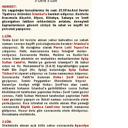
3 Gece 3 Gün
HAREKET:
Siz saygıdeğer konuklarımız ile saat: 23.59’da Anıt Devlet
Tiyatrosu önünden
İstanbul'a
hareket ediyoruz. Konforlu
Aracımızla Akşehir, Afyon, Kütahya, Sakarya ve İzmit
güzergahını takiben rehberimizin anlatımı, deneyimli
kaptanlarımızın güvenli sürüşü ile rahat ve keyifli bir
yolculuk yapıyoruz.
1.GÜN:
Yolda özel bir tesiste alınan sahur kahvaltısı ve sabah
namazı sonrası keyifli yolculuğumuzla beraber
İstanbul’a
ulaşıyoruz.
İlk durağımız olarak
Pierre Lotti Tepesi’ne
çıkıyoruz. Haliç manzarasına karşı fotoğraf molası
veriyoruz. Sonrasında Mekke, Medine ve Kudüs'ten
sonra İslam aleminin en mukaddes mekanlarından
Eyüp
Sultan Camii’ni,
Mekke`ye gelerek islamiyet'i ilk kabul
eden ve Hz. Muhammed'in (S.A.V) bayraktarlığını yapan
Halit Bin Zeyd (Hz. Eyüp) bulunduğu
Eyüp Sultan
Türbesi’ni
ziyaret ediyoruz ve Cuma namazımızı kılıyoruz.
Sonrasında Fatih’te bulunan
Hırka-i Şerif Cami’ne
geçiyoruz. İsmini Peygamber Efendimizin Veysel
Karani’ye hediye ettiği Hırka-ı Şerif’ten alan camii,
mübarek hırkanın İstanbul’a getirildikten sonra Sultan
Abdülmecid tarafından yaptırılan Hırka-ı Şerif Camii gezisi
sonrası, Fatih Sultan Mehmed tarafından yaptırılan
Fatih
Cami
gezimizi yapıyor ve İkindi namazı sonrasında otele
yerleşiyoruz. Kısa istirahat ve otelde alınan iftar yemeği
sonrasında
Büyük Çamlıca Camii'sine
teravih namazına
gidiyoruz. Huzur dolu gün sonrasında otele dönüyoruz.
Konaklama otelimizde.
2.GÜN:
Otelimizde alınan açık büfe sahur sonrasında
Ayasofya