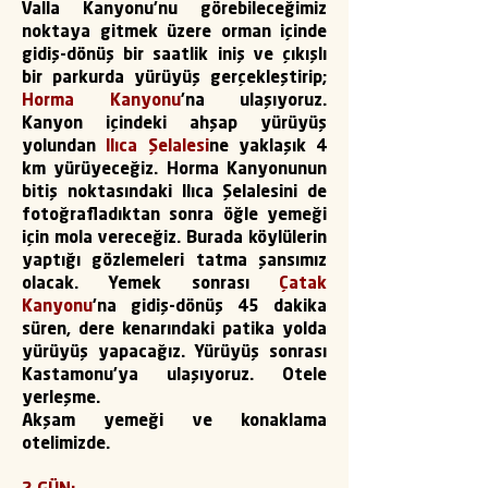
Valla Kanyonu'nu görebileceğimiz
noktaya gitmek üzere orman içinde
gidiş-dönüş bir saatlik iniş ve çıkışlı
bir parkurda yürüyüş gerçekleştirip;
Horma Kanyonu
'na ulaşıyoruz.
Kanyon içindeki ahşap yürüyüş
yolundan
Ilıca Şelalesi
ne yaklaşık 4
km yürüyeceğiz. Horma Kanyonunun
bitiş noktasındaki Ilıca Şelalesini de
fotoğrafladıktan sonra öğle yemeği
için mola vereceğiz. Burada köylülerin
yaptığı gözlemeleri tatma şansımız
olacak. Yemek sonrası
Çatak
Kanyonu
'na gidiş-dönüş 45 dakika
süren, dere kenarındaki patika yolda
yürüyüş yapacağız. Yürüyüş sonrası
Kastamonu’ya ulaşıyoruz. Otele
yerleşme.
Akşam yemeği ve konaklama
otelimizde.