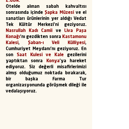
2.GÜN:
Otelde alınan sabah kahvaltısı
sonrasında içinde
Şapka Müzesi
ve el
sanatları ürünlerinin yer aldığı Vedat
Tek Kültür Merkezi’ni geziyoruz.
Nasrullah Kadı Camii
ve
Liva Paşa
Konağı
’nı gezdikten sonra
Kastamonu
Kalesi
,
Şaban-ı Veli Külliyesi
,
Cumhuriyet Meydanı’nı geziyoruz. En
son
Saat Kulesi ve Kale
gezilerini
yaptıktan sonra
Konya
’ya hareket
ediyoruz. Siz değerli misafirlerimizi
almış olduğumuz noktada bırakarak,
bir başka Farma Tur
organizasyonunda görüşmek dileği ile
vedalaşıyoruz.