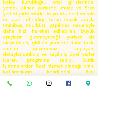
kolay kurulduğu, otel girişlerinde,
yemek alınan yerlerde, müze ve ören
yerleri girişlerinde kuyrukta beklemenin
en aza indirildiği, turun küçük araçla
(minibüs, midibüs), yapılması nedeniyle
daha hızlı hareket edilebilen, büyük
araçların giremeyeceği yerlere de
ulaşılabilen, gidilen yerlerde daha fazla
zaman geçirmenizi sağlayan,
detaylandırılmış ve seçilmiş özel yerler
içeren programa sahip, butik
işletmelerden özel hizmet olanağı olan,
katılımcıların kendilerini özel
hissetmelerini sağlayan, bölge halkıyla
iletişim kurma olanağının da bulunduğu
turlarımıza BUTİK TUR diyoruz.
FARMATUR SEYAHAT ACENTASI sizler
için özel programlar hazırladı.
Dilediğiniz programı seçerek 10 kişi ve
üzeri sıcak gruplarınızla ya da
kesinleşmiş tur tarihi olan
programlarımız da yerinizi alarak
Turlarımıza katılabilirsiniz.
FARMATUR ile keşfetmenin tadına