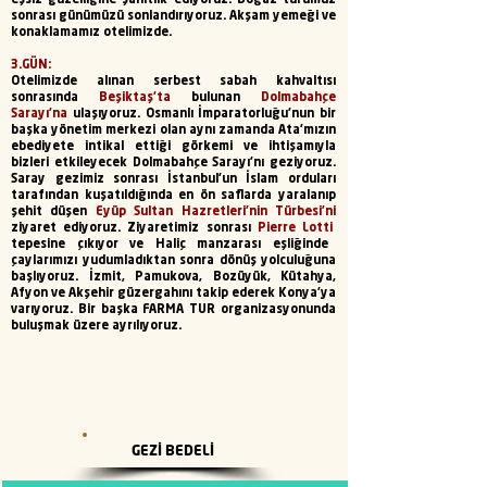
eşsiz güzelliğine şahitlik ediyoruz. Boğaz turumuz
sonrası günümüzü sonlandırıyoruz. Akşam yemeği ve
konaklamamız otelimizde.
3.GÜN:
Otelimizde alınan serbest sabah kahvaltısı
sonrasında
Beşiktaş’ta
bulunan
Dolmabahçe
Sarayı’na
ulaşıyoruz. Osmanlı İmparatorluğu’nun bir
başka yönetim merkezi olan aynı zamanda Ata'mızın
ebediyete intikal ettiği görkemi ve ihtişamıyla
bizleri etkileyecek Dolmabahçe Sarayı'nı geziyoruz.
Saray gezimiz sonrası İstanbul’un İslam orduları
tarafından kuşatıldığında en ön saflarda yaralanıp
şehit düşen
Eyüp Sultan Hazretleri'nin Türbesi'ni
ziyaret ediyoruz. Ziyaretimiz sonrası
Pierre Lotti
tepesine çıkıyor ve Haliç manzarası eşliğinde
çaylarımızı yudumladıktan sonra dönüş yolculuğuna
başlıyoruz. İzmit, Pamukova, Bozüyük, Kütahya,
Afyon ve Akşehir güzergahını takip ederek Konya’ya
varıyoruz. Bir başka FARMA TUR organizasyonunda
buluşmak üzere ayrılıyoruz.
GEZİ BEDELİ