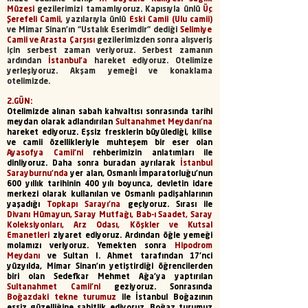
Müzesi
gezilerimizi tamamlıyoruz. Kapısıyla ünlü
Üç
Şerefeli Camii,
yazılarıyla ünlü
Eski Camii (Ulu camii)
ve Mimar Sinan’ın “Ustalık Eserimdir” dediği
Selimiye
Camii ve Arasta Çarşısı
gezilerimizden sonra alışveriş
için serbest zaman veriyoruz. Serbest zamanın
ardından
İstanbul’a
hareket ediyoruz. Otelimize
yerleşiyoruz. Akşam yemeği ve konaklama
otelimizde.
2.GÜN:
Otelimizde alınan sabah kahvaltısı sonrasında tarihi
meydan olarak adlandırılan
Sultanahmet Meydanı'na
hareket ediyoruz. Eşsiz fresklerin büyülediği, kilise
ve camii özellikleriyle muhteşem bir eser olan
Ayasofya Camii'ni
rehberimizin anlatımları ile
dinliyoruz. Daha sonra buradan ayrılarak
İstanbul
Sarayburnu'nda
yer alan, Osmanlı İmparatorluğu'nun
600 yıllık tarihinin 400 yılı boyunca, devletin idare
merkezi olarak kullanılan ve Osmanlı padişahlarının
yaşadığı
Topkapı Sarayı’na
geçiyoruz. Sırası ile
Divanı Hümayun, Saray Mutfağı, Bab-ı Saadet, Saray
Koleksiyonları, Arz Odası, Köşkler ve Kutsal
Emanetleri
ziyaret ediyoruz. Ardından öğle yemeği
molamızı veriyoruz. Yemekten sonra
Hipodrom
Meydanı
ve Sultan I. Ahmet tarafından 17'nci
yüzyılda, Mimar Sinan'ın yetiştirdiği öğrencilerden
biri olan Sedefkar Mehmet Ağa'ya yaptırılan
Sultanahmet Camii’ni
geziyoruz. Sonrasında
Boğazdaki tekne turumuz
ile İstanbul Boğazının