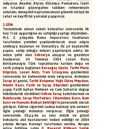
ediyoruz. Akşehir, Afyon, Kütahya, Pamukova, İzmit
ve İstanbul güzergahını takiben rehberimizin
anlatımı, deneyimli kaptanlarımızın güvenli sürüşü ile
rahat ve keyifli bir yolculuk yapıyoruz.
1.GÜN:
Tesisimizde alınan sabah kahvaltısı sonrasında ilk
kez Trak uygarlığına ev sahipliği yaptığı düşünülen ,
M.S. 2. yüzyılda Roma İmparatoru Hadrianus
tarafından yeniden yapılandırılarak onun adıyla
anılmaya başlanan ve Osmanlı’ya 92 yıl başkentlik
yapan, sahip olduğu mimari yapıtlarıyla adeta bir
müze şehir olan
Edirne’ye
ulaşıyor ve gezimize
başlıyoruz. 24 Temmuz 1924 Lozan Barış
Antlaşmasıyla Türk topraklarına katılan doğa ve
tarih yoluyla bağlanan
Karaağaç Gezisi, Tarihi Meriç
Köprüsü, Lozan Anıtı, Tren İstasyonu
gezilerimiz
sonrasında kır kahvesinde mola veriyoruz. Ardından
Saray içi
gezisi,
Tarihi Kırkpınar Yağlı Güreş Meydanı,
Adalet Kasrı, Fatih ve Saray Köprüleri
gezilerimizi
yapıp Fatih Sultan Mehmet ve Cem Sultan’ın doğup
hükümdarlık sürdükleri
Edirne Saray
kalıntılarında ve
Babüssade, Saray Mutfakları, Cihannüma Kasrı, Kum
kasrı ve Hamamı Balkan Şehitliği’ni
panoramik olarak
görüyor, Edirne ciğerinin tadına bakmak için serbest
öğle yemeği molamızı veriyoruz. Öğle yemeği
sonrasında 16.y.y.da su sesi, müzik ve güzel
kokularla akıl hastalarının tedavi edildiği ve 2004
yılında Avrupa Konseyi tarafından verilen, Avrupa
müze ödülüne sahip
II. Bayezid Külliyesi Sağlık