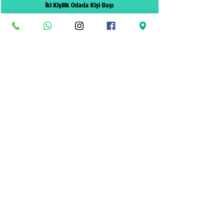
İki Kişilik Odada
Kişi Başı
11000 ₺ Nakit Ödeme
12000 ₺ Kredi Kartına 5 Taksit
Tek Kişilik Oda Farkı
3300 ₺ Nakit Ödeme
3600 ₺ Kredi Kartına 5 Taksit
0-2 Yaş Çocuk Bedeli
Ücretsiz
İki Yetişkin Yanında
3-6 Yaş Çocuk Bedeli
3850 ₺
İki Yetişkin Yanında
7-12 Yaş Çocuk Bedeli
7700 ₺
İki Yetişkin Yanında
Geziye Dahil Olan
Hizmetler