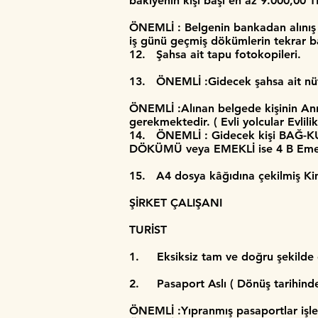
bakiyenin kişi başı en az 9.000,00 T
ÖNEMLİ : Belgenin bankadan alınış t
iş günü geçmiş dökümlerin tekrar 
12. Şahsa ait tapu fotokopileri.
13. ÖNEMLİ :Gidecek şahsa ait n
​ÖNEMLİ :Alınan belgede kişinin A
gerekmektedir. ( Evli yolcular Evlili
14. ÖNEMLİ : Gidecek kişi BAĞ-KU
DÖKÜMÜ veya EMEKLİ ise 4 B Emekl
15. A4 dosya kâğıdına çekilmiş Kim
ŞİRKET ÇALIŞANI
TURİST
1. Eksiksiz tam ve doğru şekilde
2. Pasaport Aslı ( Dönüş tarihinden
ÖNEMLİ :Yıpranmış pasaportlar işl