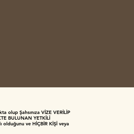
akta olup Şahsınıza VİZE VERİLİP
İKTE BULUNAN YETKİLİ
ı olduğunu ve HİÇBİR KİŞİ veya