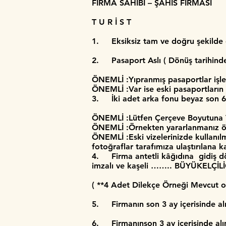
FİRMA SAHİBİ – ŞAHIS FİRMASI
T U R İ S T
1. Eksiksiz tam ve doğru şekilde
2. Pasaport Aslı ( Dönüş tarihinden
ÖNEMLİ :Yıpranmış pasaportlar işl
ÖNEMLİ :Var ise eski pasaportların a
3. İki adet arka fonu beyaz son 6 
ÖNEMLİ :Lütfen Çerçeve Boyutuna VE
ÖNEMLİ :Örnekten yararlanmanız öne
ÖNEMLİ :Eski vizelerinizde kullanı
fotoğraflar tarafımıza ulaştırılana 
4. Firma antetli kâğıdına gidiş dönü
imzalı ve kaşeli …….. BÜYÜKELÇİLİ
​( **4 Adet Dilekçe Örneği Mevcut o
5. Firmanın son 3 ay içerisinde alın
6. Firmanınson 3 ay içerisinde alın