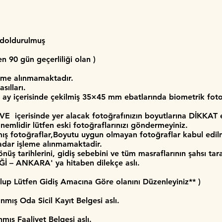
 doldurulmuş
 90 gün geçerliliği olan )
eme alınmamaktadır.
sılları.
ay içerisinde çekilmiş 35×45 mm ebatlarında biometrik fot
 içerisinde yer alacak fotoğrafınızın boyutlarına DİKKAT e
mlidir lütfen eski fotoğraflarınızı göndermeyiniz.
lmış fotoğraflar,Boyutu uygun olmayan fotoğraflar kabul ed
kadar işleme alınmamaktadir.
ş tarihlerini, gidiş sebebini ve tüm masraflarının şahsı tara
Ğİ – ANKARA' ya hitaben dilekçe aslı.
lup Lütfen Gidiş Amacına Göre olanını Düzenleyiniz** )
mış Oda Sicil Kayıt Belgesi aslı.
mış Faaliyet Belgesi aslı.