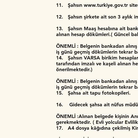
11. Şahsın
www.turkiye.gov.tr
sit
12. Şahsın şirkete ait son 3 aylık i
13. Şahsın Maaş hesabına ait banka
alınan hesap dökümleri.( Güncel bak
ÖNEMLİ : Belgenin bankadan alınış t
iş günü geçmiş dökümlerin tekrar 
14. Şahsın VARSA birikim hesaplar
tarafından imzalı ve kaşeli alınan h
önerilmektedir.)
ÖNEMLİ : Belgenin bankadan alınış t
iş günü geçmiş dökümlerin tekrar 
15. Şahsa ait tapu fotokopileri.
16. Gidecek şahsa ait nüfus müd
​ÖNEMLİ :Alınan belgede kişinin A
gerekmektedir. ( Evli yolcular Evlili
17. A4 dosya kâğıdına çekilmiş Kim