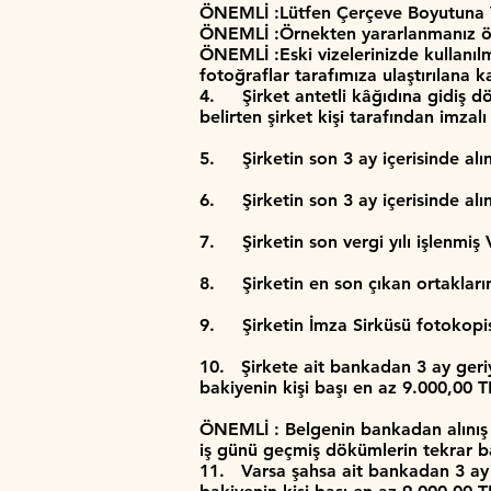
ÖNEMLİ :Lütfen Çerçeve Boyutuna VE
ÖNEMLİ :Örnekten yararlanmanız öne
ÖNEMLİ :Eski vizelerinizde kullanı
fotoğraflar tarafımıza ulaştırılana 
4. Şirket antetli kâğıdına gidiş dön
belirten şirket kişi tarafından im
5. Şirketin son 3 ay içerisinde alın
6. Şirketin son 3 ay içerisinde alın
7. Şirketin son vergi yılı işlenmiş 
8. Şirketin en son çıkan ortaklarını
9. Şirketin İmza Sirküsü fotokopi
10. Şirkete ait bankadan 3 ay geriy
bakiyenin kişi başı en az 9.000,00 T
ÖNEMLİ : Belgenin bankadan alınış t
iş günü geçmiş dökümlerin tekrar 
11. Varsa şahsa ait bankadan 3 ay g