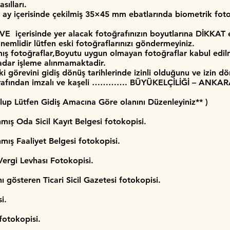
sılları.
ay içerisinde çekilmiş 35×45 mm ebatlarında biometrik fot
 içerisinde yer alacak fotoğrafınızın boyutlarına DİKKAT e
mlidir lütfen eski fotoğraflarınızı göndermeyiniz.
lmış fotoğraflar,Boyutu uygun olmayan fotoğraflar kabul ed
kadar işleme alınmamaktadir.
ki görevini gidiş dönüş tarihlerinde izinli olduğunu ve izin
i tarafından imzalı ve kaşeli …………. BÜYÜKELÇİLİĞİ – ANKARA'
lup Lütfen Gidiş Amacına Göre olanını Düzenleyiniz** )
mış Oda Sicil Kayıt Belgesi fotokopisi.
mış Faaliyet Belgesi fotokopisi.
Vergi Levhası Fotokopisi.
 gösteren Ticari Sicil Gazetesi fotokopisi.
si.
fotokopisi.