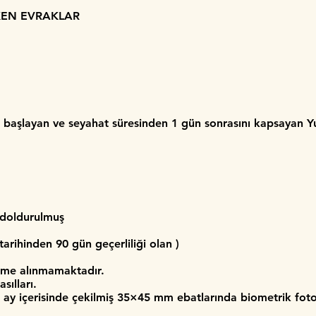
KEN EVRAKLAR
aşlayan ve seyahat süresinden 1 gün sonrasını kapsayan Yurt
 doldurulmuş
rihinden 90 gün geçerliliği olan )
eme alınmamaktadır.
sılları.
ay içerisinde çekilmiş 35×45 mm ebatlarında biometrik fot