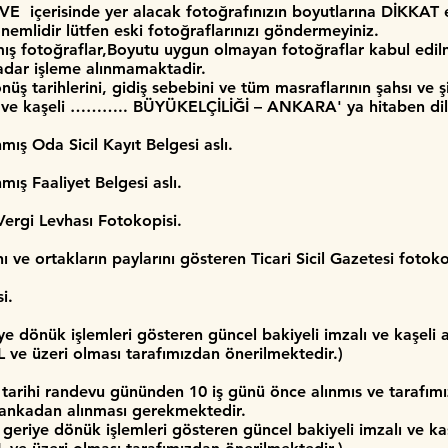
 içerisinde yer alacak fotoğrafınızın boyutlarına DİKKAT e
mlidir lütfen eski fotoğraflarınızı göndermeyiniz.
lmış fotoğraflar,Boyutu uygun olmayan fotoğraflar kabul ed
kadar işleme alınmamaktadir.
üş tarihlerini, gidiş sebebini ve tüm masraflarının şahsı ve ş
zalı ve kaşeli ……….. BÜYÜKELÇİLİĞİ – ANKARA' ya hitaben dil
mış Oda Sicil Kayıt Belgesi aslı.
mış Faaliyet Belgesi aslı.
Vergi Levhası Fotokopisi.
 ve ortakların paylarını gösteren Ticari Sicil Gazetesi fotoko
si.
e dönük işlemleri gösteren güncel bakiyeli imzalı ve kaşeli 
L ve üzeri olması tarafımızdan önerilmektedir.)
arihi randevu gününden 10 iş günü önce alınmıs ve tarafımız
bankadan alınması gerekmektedir.
eriye dönük işlemleri gösteren güncel bakiyeli imzalı ve ka