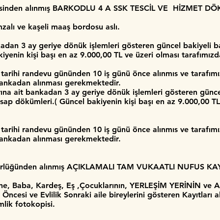
esinden alınmış BARKODLU 4 A SSK TESCİL VE HİZMET D
mzalı ve kaşeli maaş bordosu aslı.
dan 3 ay geriye dönük işlemleri gösteren güncel bakiyeli ba
iyenin kişi başı en az 9.000,00 TL ve üzeri olması tarafımızd
arihi randevu gününden 10 iş günü önce alınmıs ve tarafımız
bankadan alınması gerekmektedir.
ına ait bankadan 3 ay geriye dönük işlemleri gösteren gün
esap dökümleri.( Güncel bakiyenin kişi başı en az 9.000,00 T
arihi randevu gününden 10 iş günü önce alınmıs ve tarafımız
bankadan alınması gerekmektedir.
ürlüğünden alınmış AÇIKLAMALI TAM VUKAATLI NUFUS KAYI
nne, Baba, Kardeş, Eş ,Çocuklarının, YERLEŞİM YERİNİN ve
k Öncesi ve Evlilik Sonraki aile bireylerini gösteren Kayıtları
lik fotokopisi.