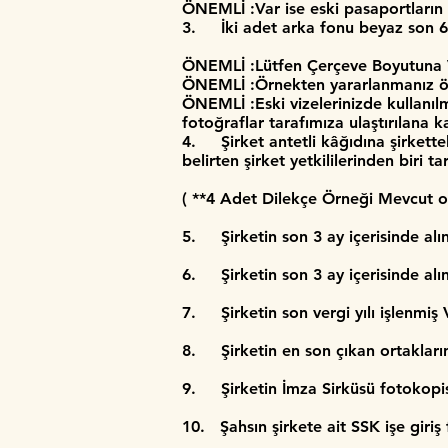
ÖNEMLİ :Var ise eski pasaportların a
3. İki adet arka fonu beyaz son 6 
ÖNEMLİ :Lütfen Çerçeve Boyutuna VE
ÖNEMLİ :Örnekten yararlanmanız öne
ÖNEMLİ :Eski vizelerinizde kullanı
fotoğraflar tarafımıza ulaştırılana 
4. Şirket antetli kâğıdına şirkette
belirten şirket yetkililerinden bir
​( **4 Adet Dilekçe Örneği Mevcut o
5. Şirketin son 3 ay içerisinde alın
6. Şirketin son 3 ay içerisinde alın
7. Şirketin son vergi yılı işlenmiş 
8. Şirketin en son çıkan ortaklarını
9. Şirketin İmza Sirküsü fotokopi
10. Şahsın şirkete ait SSK işe giriş 