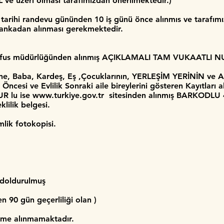
L ve üzeri olması tarafımızdan önerilmektedir.)
arihi randevu gününden 10 iş günü önce alınmıs ve tarafımız
bankadan alınması gerekmektedir.
üfus müdürlüğünden alınmış AÇIKLAMALI TAM VUKAATLI NU
nne, Baba, Kardeş, Eş ,Çocuklarının, YERLEŞİM YERİNİN ve
k Öncesi ve Evlilik Sonraki aile bireylerini gösteren Kayıtları
R lu ise
www.turkiye.gov.tr
sitesinden alınmış BARKODLU
ilik belgesi.
lik fotokopisi.
 doldurulmuş
 90 gün geçerliliği olan )
eme alınmamaktadır.