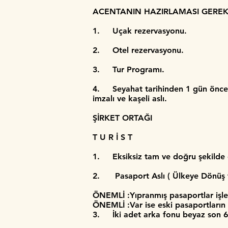
ACENTANIN HAZIRLAMASI GERE
1. Uçak rezervasyonu.
2. Otel rezervasyonu.
3. Tur Programı.
4. Seyahat tarihinden 1 gün önce b
imzalı ve kaşeli aslı.
ŞİRKET ORTAĞI
T U R İ S T
1. Eksiksiz tam ve doğru şekilde
2. Pasaport Aslı ( Ülkeye Dönüş ta
ÖNEMLİ :Yıpranmış pasaportlar işl
ÖNEMLİ :Var ise eski pasaportların a
3. İki adet arka fonu beyaz son 6 