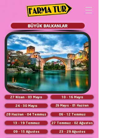
BÜYÜK BALKANLAR
27 Nisan - 03 Mayıs
10 - 16 Mayıs
24 - 30 Mayıs
26 Mayıs - 01 Haziran
28 Haziran - 04 Temmuz
06 - 12 Temmuz
13 - 19 Temmuz
27 Temmuz - 02 Ağustos
09 - 15 Ağustos
23 - 29 Ağustos