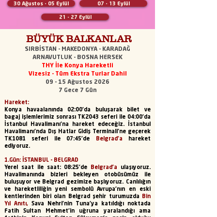
30 Ağustos - 05 Eylül
07 - 13 Eylül
21 - 27 Eylül
BÜYÜK BALKANLAR
SIRBİSTAN - MAKEDONYA - KARADAĞ
ARNAVUTLUK - BOSNA HERSEK
THY İle Konya Hareketli
Vizesiz - Tüm Ekstra Turlar Dahil
09 - 15 Ağustos 2026
7 Gece 7 Gün
Hareket:
Konya havaalanında 02:00'da buluşarak bilet ve
bagaj işlemlerimiz sonrası TK2043 seferi ile 04:00'da
İstanbul Havalimanı’na hareket edeceğiz. İstanbul
Havalimanı’nda Dış Hatlar Gidiş Terminali’ne geçerek
TK1081 seferi ile 07:45'de
Belgrad'a
hareket
ediyoruz.
1.Gün: İSTANBUL - BELGRAD
Yerel saat ile saat: 08:25'de
Belgrad’a
ulaşıyoruz.
Havalimanında bizleri bekleyen otobüsümüz ile
buluşuyor ve Belgrad gezimize başlıyoruz. Canlılığın
ve hareketliliğin yeni sembolü Avrupa’nın en eski
kentlerinden biri olan Belgrad şehir turumuzda
Bin
Yıl Anıtı,
Sava Nehri'nin Tuna'ya katıldığı noktada
Fatih Sultan Mehmet'in uğruna yaralandığı ama