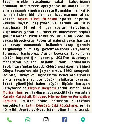
Sabah otelde alacağımız sabah kahvaltısının
ardından, otelimizden ayrılıyor ve ilk olarak 92-95
yılları arasında yapılan savaşta Boşnakların en kritik
hamlelerinden biri olan ve havalimanının altına
kazılan
Yaşam Tünel Müzesini
ziyaret ediyoruz.
Savaşın seyrini değiştiren ve tarihin en uzun
kuşatması (4 yıl 4 ay) sayılan Saraybosna
kuşatmasını yaran bu tünel ve müzesinde orijinal
görüntülerden hazırlanmış 15 dk'lık bir video ile
savaşı hissediyoruz. Fotoğraf galerisi, savaş haritası
ve savaş zamanında kullanılan araç gerecin
sergilendiği bu müzeyi gezdikten sonra Saraybosna
turumuza başlıyoruz. Asırlar boyunca Balkanlar'ın
kültür başkentliğini yapmış, 1914'te Avusturya-
Macaristan Veliahdı Arşidük Franz Ferdinand'ın
Sırplar tarafından burada öldürülmesi üzerine Birinci
Dünya Savaşı'nın çıktığı yer olmuş, 1992 savaşında
ise Sırp, Hırvat ve Boşnaklar'ın kendi aralarındaki
yıkıcı savaşları sonucu büyük tahribata uğramış,
fakat güzelliğini halen büyük ölçüde koruyan
Saraybosna'da
Meşhur Başçarşı,
tarihi Osmanlı hanı
Morica Han,
şehrin dinsel kozmopolitliğini yansıtan
Katolik Katedrali, Sinagog, Hüsrev Bey ve Ferhadiye
Camileri,
1914'te Franz Ferdinand suikastının
gerçekleştiği
Latin Köprüsü, Eski Kütüphane,
şehrin
40 yıllık Avusturya-Macaristan yönetimi sırasında
oluşmuş ve batı tarzı binalarını görebileceğiniz
turumuzu tamamlayarak uçuş saatine kadar serbest
zaman veriyoruz. Daha sonra rehberimizin
belirleyeceği saatte havalimanına transfer. Bagaj ve