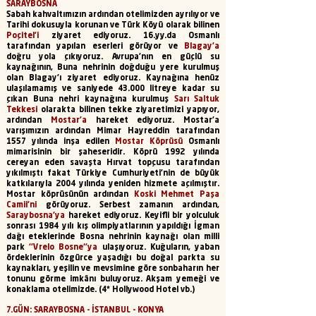
SARAYBOSNA
Sabah kahvaltımızın ardından otelimizden ayrılıyor ve
Tarihi dokusuyla korunan ve Türk Köyü olarak bilinen
Poçitel'i
ziyaret ediyoruz. 16.yy.da Osmanlı
tarafından yapılan eserleri görüyor ve
Blagay’a
doğru yola çıkıyoruz. Avrupa’nın en güçlü su
kaynağının, Buna nehrinin doğduğu yere kurulmuş
olan Blagay’ı ziyaret ediyoruz. Kaynağına henüz
ulaşılamamış ve saniyede 43.000 litreye kadar su
çıkan Buna nehri kaynağına kurulmuş
Sarı Saltuk
Tekkesi
olarakta bilinen tekke ziyaretimizi yapıyor,
ardından
Mostar’a
hareket ediyoruz. Mostar'a
varışımızın ardından Mimar Hayreddin tarafından
1557 yılında inşa edilen
Mostar Köprüsü
Osmanlı
mimarisinin bir şaheseridir. Köprü 1992 yılında
cereyan eden savaşta Hırvat topçusu tarafından
yıkılmıştı fakat Türkiye Cumhuriyeti'nin de büyük
katkılarıyla 2004 yılında yeniden hizmete açılmıştır.
Mostar köprüsünün ardından
Koski Mehmet Paşa
Camii'ni
görüyoruz. Serbest zamanın ardından,
Saraybosna’ya
hareket ediyoruz. Keyifli bir yolculuk
sonrası 1984 yılı kış olimpiyatlarının yapıldığı İgman
dağı eteklerinde Bosna nehrinin kaynağı olan milli
park
‘’Vrelo Bosne‘’ya
ulaşıyoruz. Kuğuların, yaban
ördeklerinin özgürce yaşadığı bu doğal parkta su
kaynakları, yeşilin ve mevsimine göre sonbaharın her
tonunu görme imkânı buluyoruz. Akşam yemeği ve
konaklama otelimizde.
(4* Hollywood Hotel vb.)
7.GÜN: SARAYBOSNA - İSTANBUL - KONYA