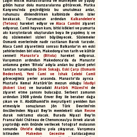
çağın mistik manastırlarına ve muhteşem bir yapay
gölün huzur dolu manzaralarına götürecek. Matka
Kanyonu'nda geçirdiğiniz bu unutulmaz anlar,
ruhunuzu dinlendirirken kalbinizde derin izler
bırakacak. Turumuzun ardından
Kalkandelen’e
(Tetova)
hareket ediyor ve
Alaca Camiini
ziyaret
ediyoruz. Camii hayvan kanı, bitki kökleri ve yumurta
akı karıştırılarak oluşturulan boya ile yapılmış iç ve
dış süslemeleri sizleri büyüleyecek. Süslemeler
Osmanlı eserlerinde nadir rastlanan Barok tarzıdır.
Alaca Camii ziyaretimiz sonrası Balkanlar’ın en eski
şehirlerinden biri olan, Makedonya’nın tarih ve kültür
cenneti
Manastır’a (Bitola)
hareket ediyoruz.
Varışımızın ardından Makedonca’da da Manastır
anlamına gelen 'Bitola' adıyla anılan bu güzel şehri
tanıtan turumuzda
Şirok Sokağı, Eski Çarşı (Osmanlı
Bedesteni), Yeni Cami ve İshak Çelebi Camii
göreceğimiz yerler arasında. Manastır’da ayrıca
Mustafa Kemal Atatürk’ün mezun olduğu
İdadiyi
(Askeri Lise)
ve buradaki
Atatürk Müzesi’ni
de
ziyaret etme şansını bulacağız. Serbest zamanın
ardından 1908 yılında Enver Bey ile beraber dağa
çıkan ve II. Abdülhamid’in meşrutiyeti yeniden ilan
etmesiyle sonuçlanan Jön Türk Devrimi’nin
öncülerinden Niyazi Bey’in memleketi olan
Resne
durak noktamız olacak. Burada Niyazi Bey’in
Fransa’daki Château de Chenonceau’yu örnek alarak
yaptırdığı evin önünde verilecek fotoğraf molasının
sonunda
Ohrid’e
doğru yola çıkıyoruz. Varışımıza
istinaden
Makedon Gecesine
katılacağımız