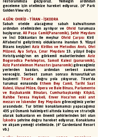
restoranımıza geçiyoruz. Yemeğin ardından
geceleme için otelimize hareket ediyoruz.
(4* Park
Golden View vb.)
4.GÜN: OHRİD - TİRAN - İŞKODRA
Sabah otelde alacağımız sabah kahvaltısının
ardından otelimizden ayrılıyor ve
Ohrid
turumuza
başlıyoruz.
Ali Paşa Camii(Panaromik), Şehir Meydanı
ve İnci Dükkanları ile meşhur
Ohrid Çarşısı
Kiril
Alfabesi’ni geliştirmiş olduklarına inanılan 9. Yüzyıl
Bizans keşişleri
Aziz Kirillos ve Metodios Anıtı, Ohri
Müzesi, Aya Sofya, Çınar Meydanı
13. yüzyıl Doğu
Hıristiyanlığı’nın en görkemli mabetlerinden
Aziz
Bogorodica Perivleptos, Samoil Kalesi (panaromik),
Aziz Panteleimon Manastırı (panaromik)
göreceğimiz
yerlerden bazıları, ardından serbest zaman
vereceğiz. Serbest zaman sonrası Arnavutluk’un
başkenti
Tiran’a
doğru yola çıkıyoruz. Tiran’da
turumuz esnasında
Ethem Bey Camii, Tarihi Saat
Kulesi, Ulusal Müze, Opera ve Bale Binası, Parlamento
ve Başbakanlık Binaları, Cumhurbaşkanlığı Köşkü,
Rahibe Teresa Heykeli, Enver Hoca’nın eski anıt
mezarı ve İskender Bey Meydanı
göreceğimiz yerler
arasındadır. Tur bitimi konaklamamızı yapacağımız
435 yıl Osmanlı hakimiyeti altında kalmış ve stratejik
olarak balkanların en önemli şehirlerinden biri olan
İşkodra
şehrine doğru hareket ediyoruz. Konaklama
ve akşam yemeği otelimizde.
(4* Gardenland Resort
vb.)