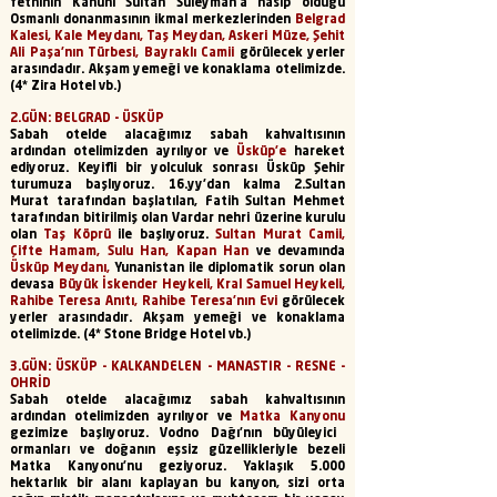
fethinin Kanuni Sultan Süleyman'a nasip olduğu
Osmanlı donanmasının ikmal merkezlerinden
Belgrad
Kalesi, Kale Meydanı, Taş Meydan, Askeri Müze, Şehit
Ali Paşa'nın Türbesi, Bayraklı Camii
görülecek yerler
arasındadır. Akşam yemeği ve konaklama otelimizde.
(4* Zira Hotel vb.)
2.GÜN: BELGRAD - ÜSKÜP
Sabah otelde alacağımız sabah kahvaltısının
ardından otelimizden ayrılıyor ve
Üsküp’e
hareket
ediyoruz. Keyifli bir yolculuk sonrası Üsküp Şehir
turumuza başlıyoruz. 16.yy’dan kalma 2.Sultan
Murat tarafından başlatılan, Fatih Sultan Mehmet
tarafından bitirilmiş olan Vardar nehri üzerine kurulu
olan
Taş Köprü
ile başlıyoruz.
Sultan Murat Camii,
Çifte Hamam, Sulu Han, Kapan Han
ve devamında
Üsküp Meydanı,
Yunanistan ile diplomatik sorun olan
devasa
Büyük İskender Heykeli, Kral Samuel Heykeli,
Rahibe Teresa Anıtı, Rahibe Teresa’nın Evi
görülecek
yerler arasındadır. Akşam yemeği ve konaklama
otelimizde.
(4* Stone Bridge Hotel vb.)
3.GÜN: ÜSKÜP - KALKANDELEN - MANASTIR - RESNE -
OHRİD
Sabah otelde alacağımız sabah kahvaltısının
ardından otelimizden ayrılıyor ve
Matka Kanyonu
gezimize başlıyoruz. Vodno Dağı'nın büyüleyici
ormanları ve doğanın eşsiz güzellikleriyle bezeli
Matka Kanyonu'nu geziyoruz. Yaklaşık 5.000
hektarlık bir alanı kaplayan bu kanyon, sizi orta