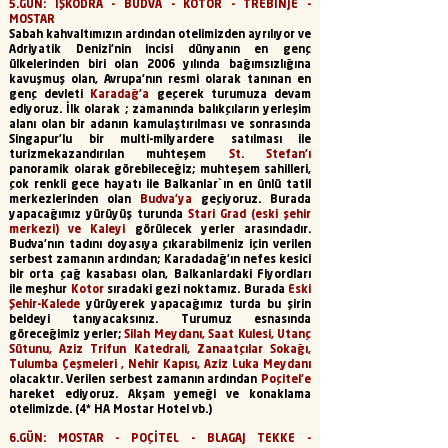
5.GÜN: İŞKODRA - BUDVA - KOTOR - TREBİNJE -
MOSTAR
Sabah kahvaltımızın ardından otelimizden ayrılıyor ve
Adriyatik Denizi’nin incisi dünyanın en genç
ülkelerinden biri olan 2006 yılında bağımsızlığına
kavuşmuş olan, Avrupa’nın resmi olarak tanınan en
genç devleti
Karadağ’a
geçerek turumuza devam
ediyoruz. İlk olarak ; zamanında balıkçıların yerleşim
alanı olan bir adanın kamulaştırılması ve sonrasında
Singapur'lu bir multi-milyardere satılması ile
turizme
kazandırılan muhteşem
St. Stefan'ı
panoramik olarak görebileceğiz; muhteşem sahilleri,
çok renkli gece hayatı ile Balkanlar`ın en ünlü tatil
merkezlerinden olan
Budva'ya
geçiyoruz. Burada
yapacağımız yürüyüş turunda
Stari Grad (eski şehir
merkezi) ve Kaleyi
görülecek yerler arasındadır.
Budva'nın tadını doyasıya çıkarabilmeniz için verilen
serbest zamanın ardından; Karadadağ’ın nefes kesici
bir orta çağ kasabası olan, Balkanlardaki Fiyordları
ile meşhur
Kotor
sıradaki gezi noktamız. Burada
Eski
Şehir-Kalede
yürüyerek yapacağımız turda bu şirin
beldeyi tanıyacaksınız. Turumuz esnasında
göreceğimiz yerler;
Silah Meydanı, Saat Kulesi, Utanç
Sütunu, Aziz Trifun Katedrali, Zanaatçılar Sokağı,
Tulumba Çeşmeleri , Nehir Kapısı, Aziz Luka Meydanı
olacaktır. Verilen serbest zamanın ardından
Poçitel'e
hareket ediyoruz. Akşam yemeği ve konaklama
otelimizde. (4* HA Mostar Hotel vb.)
6.GÜN:
MOSTAR - POÇİTEL - BLAGAJ TEKKE -